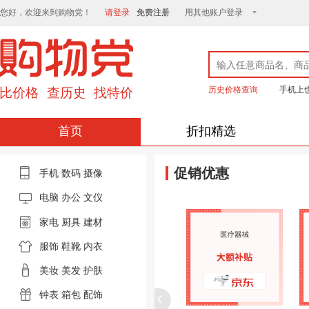
您好，欢迎来到购物党！
请登录
免费注册
用其他账户登录
历史价格查询
手机上
首页
折扣精选
促销优惠
手机
数码
摄像
电脑
办公 文仪
家电
厨具
建材
服饰
鞋靴
内衣
美妆
美发
护肤
钟表
箱包
配饰