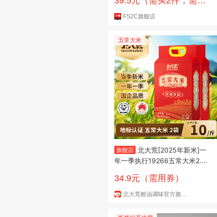
39.5元（需买2件，需用
券）
FS2C旗舰店
五常大米
北大荒[2025年新米]一
旗舰店
年一季执行19266五常大米2.5k
g/5斤黑龙江东北大米 【2025
34.9元（需用券）
年新米】五常大米（共10斤） 2.
5kg*2袋
北大荒粮油调味官方旗舰店