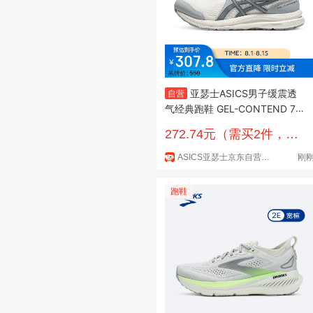
亚瑟士ASICS男子缓震透
自营
气经典跑鞋 GEL-CONTEND 7
白色/灰色 42.5
272.74元（需买2件，需
用券）
ASICS亚瑟士京东自营旗舰店
刚
跑鞋