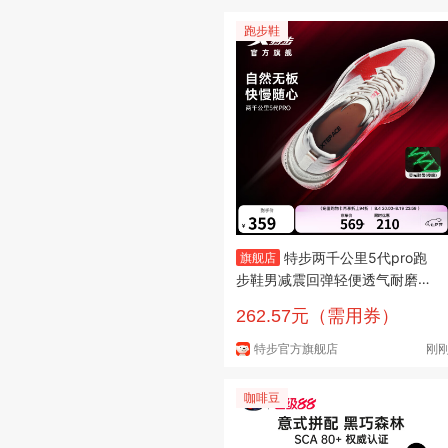
跑步鞋
特步两千公里5代pro跑
旗舰店
步鞋男减震回弹轻便透气耐磨无
板竞训黑色运动鞋 白沙灰/新樱
262.57元（需用券）
桃红【马上进化-本命年配色】
43 脚长27cm( 新法码43)
特步官方旗舰店
刚
咖啡豆