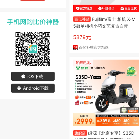
Fujifilm/富士 相机 X-M
百亿补贴
5微单相机小巧文艺复古自带美
颜轻量化
5879元
百亿补贴官方精选
铅酸电池
绿源【北京专享】S35D
旗舰店