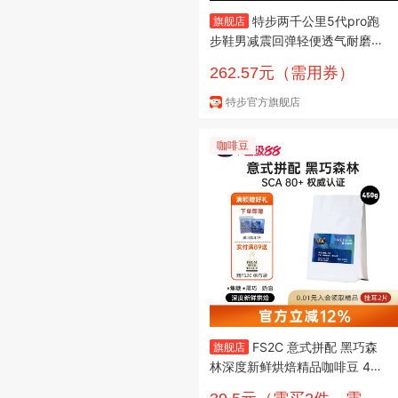
特步两千公里5代pro跑
旗舰店
步鞋男减震回弹轻便透气耐磨无
板竞训黑色运动鞋 白沙灰/新樱
262.57元（需用券）
桃红【马上进化-本命年配色】
43 脚长27cm( 新法码43)
特步官方旗舰店
咖啡豆
FS2C 意式拼配 黑巧森
旗舰店
林深度新鲜烘焙精品咖啡豆 450
克