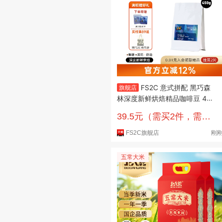
FS2C 意式拼配 黑巧森
旗舰店
林深度新鲜烘焙精品咖啡豆 450
克
39.5元（需买2件，需用
券）
FS2C旗舰店
刚
五常大米