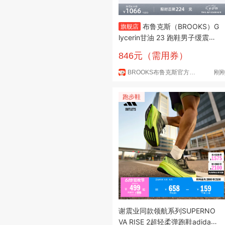
布鲁克斯（BROOKS）G
旗舰店
lycerin甘油 23 跑鞋男子缓震跑
步鞋运动鞋百搭 宽楦 灰色/绿色/
846元（需用券）
黑色 41
BROOKS布鲁克斯官方旗舰店
刚
跑步鞋
谢震业同款领航系列SUPERNO
VA RISE 2超轻柔弹跑鞋adidas