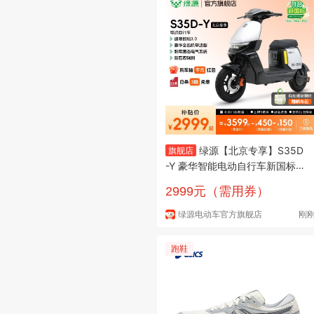
绿源【北京专享】S35D
旗舰店
-Y 豪华智能电动自行车新国标
可上牌 48V30Ah锂电长续航通
2999元（需用券）
勤代步电瓶车 到门店选颜色
绿源电动车官方旗舰店
刚
跑鞋