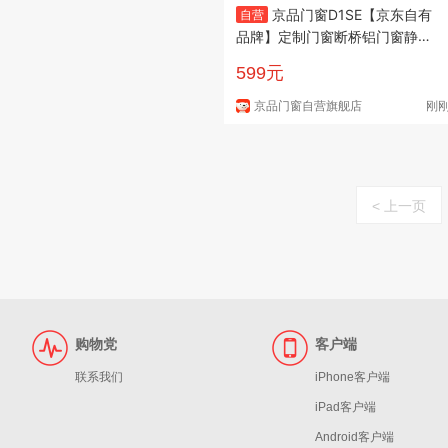
京品门窗D1SE【京东自有
自营
品牌】定制门窗断桥铝门窗静音
保温
599元
京品门窗自营旗舰店
刚
< 上一页
购物党
客户端
联系我们
iPhone客户端
iPad客户端
Android客户端