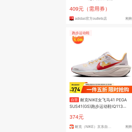
阿迪达斯
409元（需用券）
adidas官方outlets店
刚
跑步运动鞋
耐克NIKE女飞马41 PEGA
自营
SUS41(GS)跑步运动鞋IQ1139-
161白37.5
374元
耐克（NIKE）京东自营旗舰店
刚