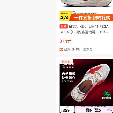
耐克NIKE女飞马41 PEGA
自营
SUS41(GS)跑步运动鞋IQ1139-
161白37.5
374元
耐克（NIKE）京东自营旗舰店
跑步鞋