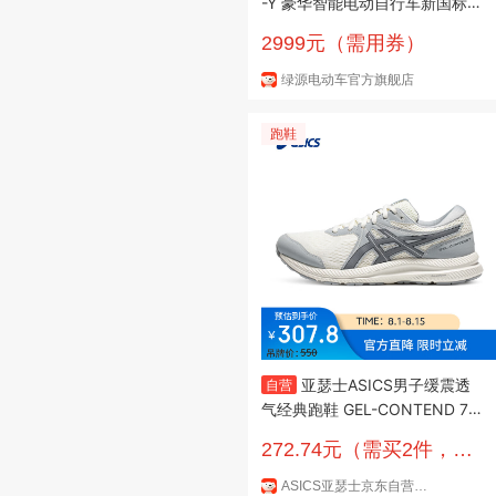
-Y 豪华智能电动自行车新国标
可上牌 48V30Ah锂电长续航通
2999元（需用券）
勤代步电瓶车 到门店选颜色
绿源电动车官方旗舰店
跑鞋
亚瑟士ASICS男子缓震透
自营
气经典跑鞋 GEL-CONTEND 7
白色/灰色 42.5
272.74元（需买2件，需
用券）
ASICS亚瑟士京东自营旗舰店