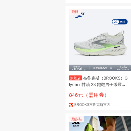
跑鞋
布鲁克斯（BROOKS）G
旗舰店
lycerin甘油 23 跑鞋男子缓震跑
步鞋运动鞋百搭 宽楦 灰色/绿色/
846元（需用券）
黑色 41
BROOKS布鲁克斯官方旗舰店
跑步鞋