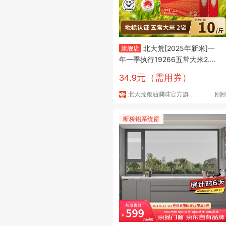
北大荒[2025年新米]一
旗舰店
年一季执行19266五常大米2.5k
g/5斤黑龙江东北大米 【2025
34.9元（需用券）
年新米】五常大米（共10斤） 2.
5kg*2袋
北大荒粮油调味官方旗舰店
刚
断桥铝系统窗