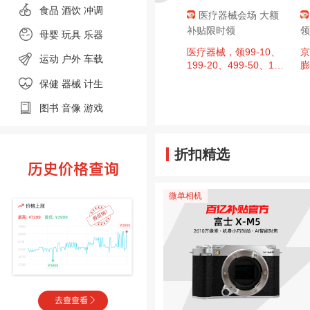
食品
酒饮 冲调
肇庆消费券，
京东超市 黑色星期
医疗器械会场 大额
至高9折，单
五 领满200-20元优惠
补贴限时领
领
母婴
玩具 乐器
00元封顶！
券×3张
、今日必买：
周四20点：京东超市
医疗器械，领99-10、
京
运动
户外
车载
日广东肇庆消费券
黑色星期五 领满200-2
199-20、499-50、14
膨
，区域补贴至
0元优惠券×3张（周四
99-150、1999-200超
保健 器械
计生
单件补贴500
20点可用）
值券
图书
音像
游戏
折扣精选
微单相机