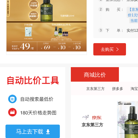
购 买：
【京
价1元
当前
下 单：
实付12
去购买
商城比价
京东第三方
拼多多
淘宝
京东第三方