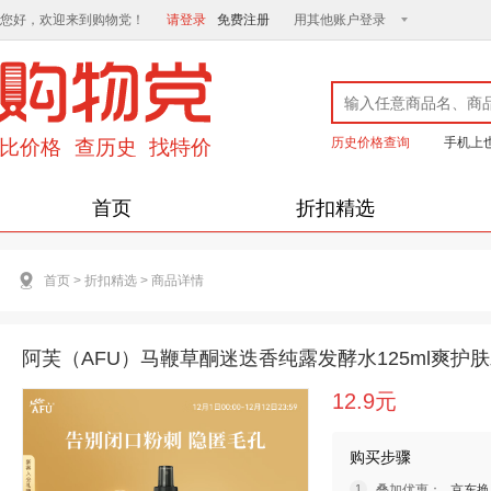
您好，欢迎来到购物党！
请登录
免费注册
用其他账户登录
历史价格查询
手机上
首页
折扣精选
首页
>
折扣精选
>
商品详情
阿芙（AFU）马鞭草酮迷迭香纯露发酵水125ml爽护
12.9元
购买步骤
叠加优惠：
京东换