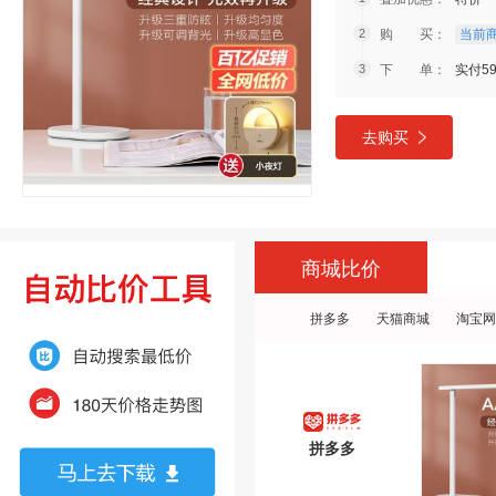
购 买：
当前商
下 单：
实付5
去购买
商城比价
拼多多
天猫商城
淘宝网
拼多多