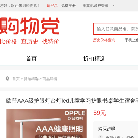
您好，欢迎来到购物党！
请登录
免费注册
用其他账户登录
历史价格查询
手机上
首页
折扣精选
首页
>
折扣精选
>
商品详情
欧普AAA级护眼灯台灯led儿童学习护眼书桌学生宿舍
59元
购买步骤
叠加优惠：
特价