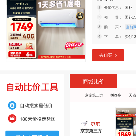
叠加优惠：
国补
领 券：
国补1
购 买：
当前商
下 单：
实付13
去购买
商城比价
京东第三方
拼多多
天猫
京东第三方