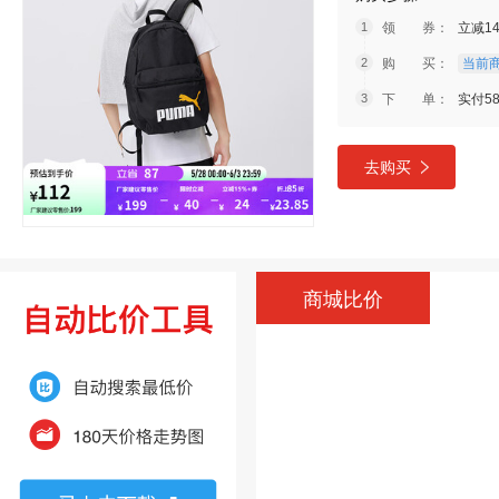
领 券：
立减1
购 买：
当前商
下 单：
实付5
去购买
商城比价