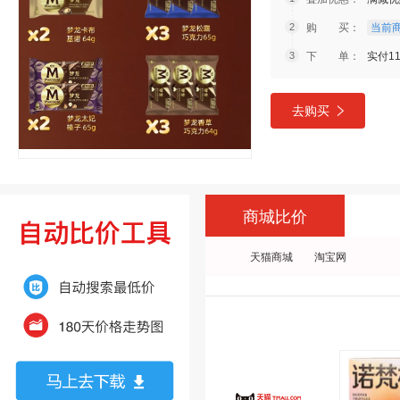
购 买：
当前商
下 单：
实付1
去购买
商城比价
天猫商城
淘宝网