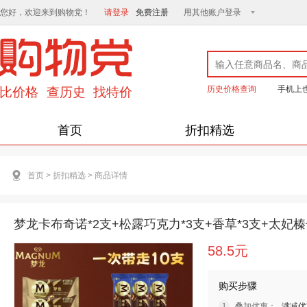
您好，欢迎来到购物党！
请登录
免费注册
用其他账户登录
历史价格查询
手机上
首页
折扣精选
首页
>
折扣精选
>
商品详情
梦龙卡布奇诺*2支+松露巧克力*3支+香草*3支+太妃榛子
58.5元
购买步骤
叠加优惠：
满减优