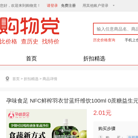
您好，欢迎来到购物党！
请登录
免费注册
用其他账户登录
历史价格查询
手机上
首页
折扣精选
首页
>
折扣精选
>
商品详情
孕味食足 NFC鲜榨羽衣甘蓝纤维饮100ml 0蔗糖益生
2.01元
购买步骤
购 买：
当前商