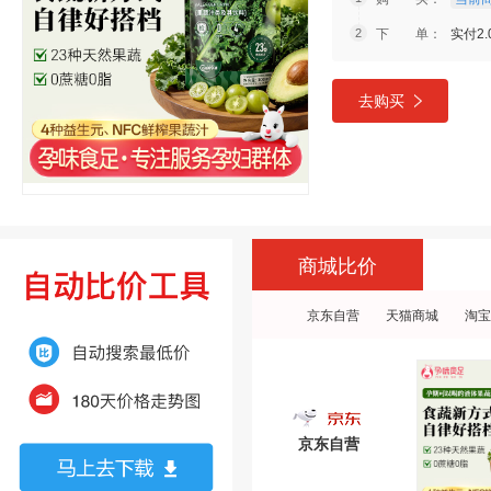
下 单：
实付2.
去购买
商城比价
京东自营
天猫商城
淘宝
京东自营