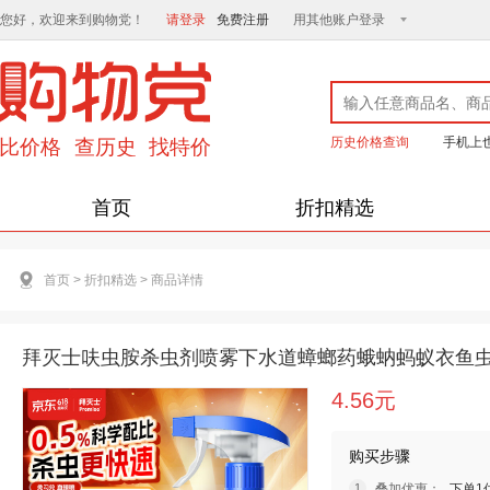
您好，欢迎来到购物党！
请登录
免费注册
用其他账户登录
历史价格查询
手机上
首页
折扣精选
首页
>
折扣精选
>
商品详情
拜灭士呋虫胺杀虫剂喷雾下水道蟑螂药蛾蚋蚂蚁衣鱼虫婴
4.56元
购买步骤
叠加优惠：
下单1