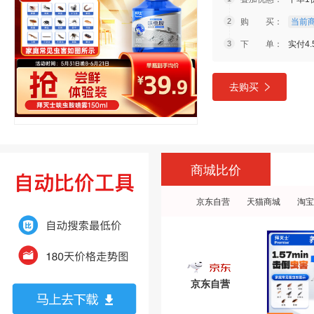
购 买：
当前商
下 单：
实付4.
去购买
商城比价
京东自营
天猫商城
淘宝
京东自营