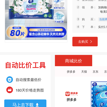
领 券：
加购物
每满
购 买：
当前商
下 单：
实付1.
去购买
商城比价
拼多多
天猫
京东
京
拼多多