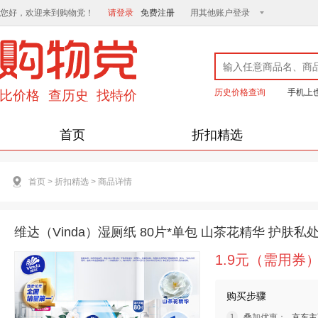
您好，欢迎来到购物党！
请登录
免费注册
用其他账户登录
历史价格查询
手机上
首页
折扣精选
首页
>
折扣精选
>
商品详情
维达（Vinda）湿厕纸 80片*单包 山茶花精华 护肤
1.9元（需用券
购买步骤
叠加优惠：
京东主