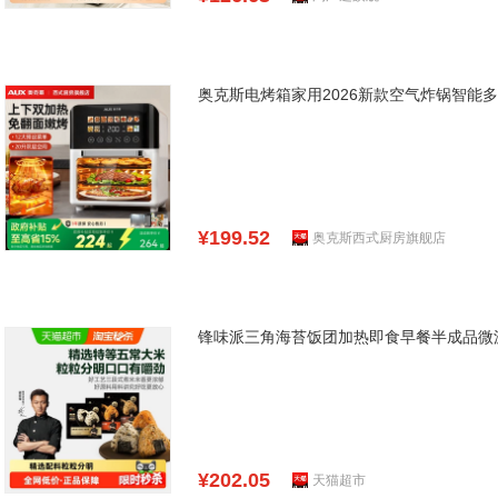
奥克斯电烤箱家用2026新款空气炸锅智能
¥199.52
奥克斯西式厨房旗舰店
锋味派三角海苔饭团加热即食早餐半成品微
¥202.05
天猫超市