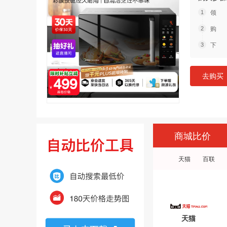
领 
购 
下 
去购买
商城比价
天猫
百联
天猫