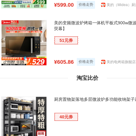
¥599.00
价格走势
美的（Midea）
美的变频微波炉烤箱一体机平板式900w微波1
荧幕】
51元券
¥605.86
价格走势
美的电烤箱旗舰店
淘宝比价
厨房置物架落地多层微波炉多功能收纳架子
40元券