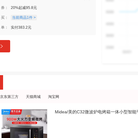
券：
20%起减95.8元
买：
当前商品1件 >
单：
实付383.2元
京东第三方
天猫商城
淘宝网
Midea/美的C32微波炉电烤箱一体小型智