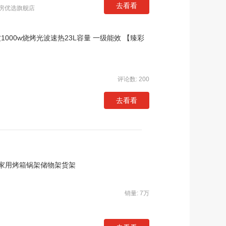
去看看
厨房优选旗舰店
000w烧烤光波速热23L容量 一级能效 【臻彩
评论数: 200
去看看
家用烤箱锅架储物架货架
销量: 7万