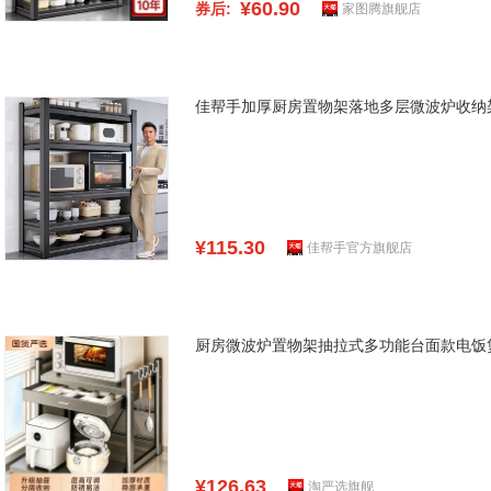
¥60.90
券后:
家图腾旗舰店
佳帮手加厚厨房置物架落地多层微波炉收纳
¥115.30
佳帮手官方旗舰店
厨房微波炉置物架抽拉式多功能台面款电饭
¥126.63
淘严选旗舰