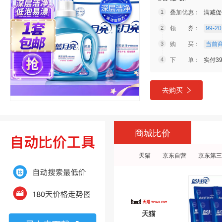
叠加优惠：
满减促
领 券：
99-20
购 买：
当前商
下 单：
实付3
去购买
商城比价
天猫
京东自营
京东第三
天猫