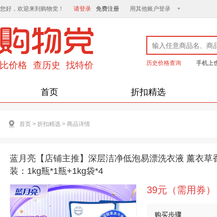
您好，欢迎来到购物党！
请登录
免费注册
用其他账户登录
历史价格查询
手机上
首页
折扣精选
首页
>
折扣精选
>
商品详情
蓝月亮【店铺主推】深层洁净低泡易漂洗衣液 薰衣草香
装：1kg瓶*1瓶+1kg袋*4
39元（需用券）
购买步骤