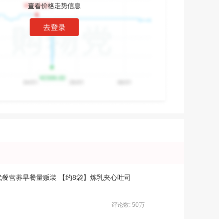
代餐营养早餐量贩装 【约8袋】炼乳夹心吐司
评论数: 50万