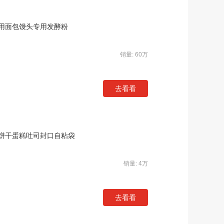
用面包馒头专用发酵粉
销量: 60万
去看看
饼干蛋糕吐司封口自粘袋
销量: 4万
去看看