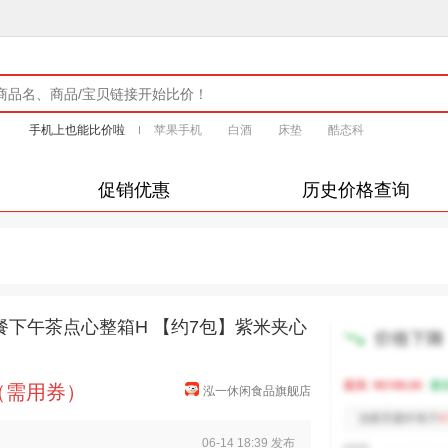
手机上也能比价啦
苹果手机
白酒
床垫
酷态科
促销优惠
历史价格查询
餐下午茶点心整箱H 【约7包】紫米夹心
元（需用券）
泓一休闲食品旗舰店
06-14 18:39 发布