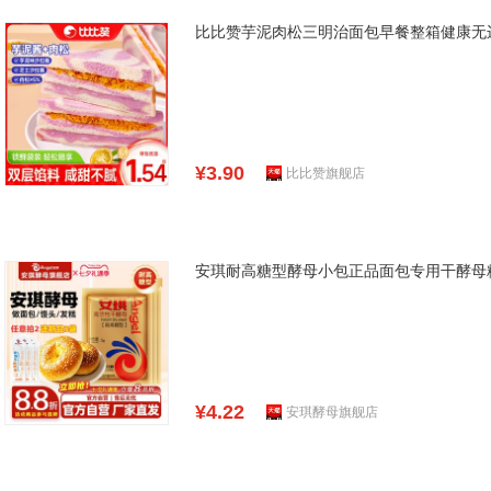
比比赞芋泥肉松三明治面包早餐整箱健康无
¥3.90
比比赞旗舰店
安琪耐高糖型酵母小包正品面包专用干酵母
¥4.22
安琪酵母旗舰店