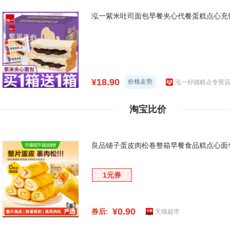
泓一紫米吐司面包早餐夹心代餐蛋糕点心充饥
¥18.90
价格走势
泓一好德糕点专营
淘宝比价
良品铺子蛋皮肉松卷整箱早餐食品糕点心面
1元券
¥0.90
券后:
天猫超市