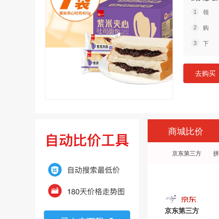
领 
购 
下 
去购买
商城比价
京东第三方
拼
京东第三方