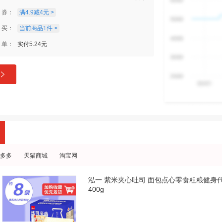
券：
满4.9减4元 >
买：
当前商品1件 >
单：
实付5.24元
多多
天猫商城
淘宝网
泓一 紫米夹心吐司 面包点心零食粗粮健身
400g