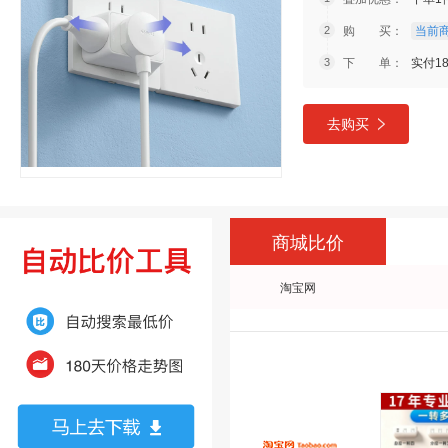
购 买：
当前商
下 单：
实付18
去购买
商城比价
淘宝网