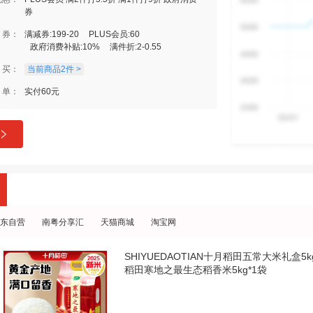
券
券：
满减券:199-20
PLUS会员:60
政府消费补贴:10%
满件折:2-0.55
买：
当前商品2件 >
单：
实付60元
东自营
南粤分享汇
天猫商城
淘宝网
SHIYUEDAOTIAN十月稻田五常大米礼
稻田寒地之最生态稻香米5kg*1袋