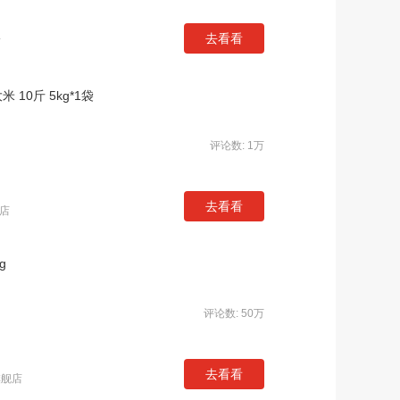
去看看
店
十月稻田寒地之最 五优甄选香米 5kg 东北大米 10斤 5kg*1袋
评论数: 1万
去看看
店
g
评论数: 50万
去看看
旗舰店