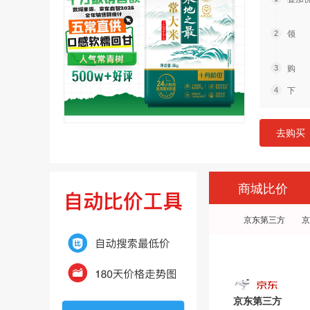
领 
购 
下 
去购买
商城比价
京东第三方
京
京东第三方