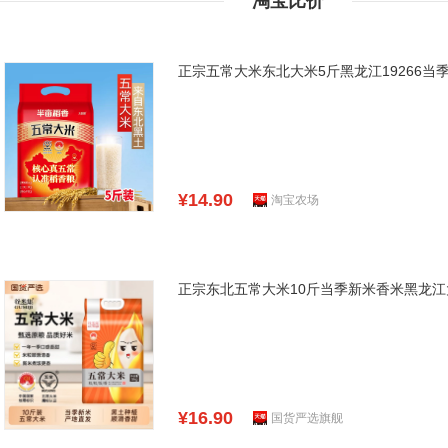
淘宝比价
正宗五常大米东北大米5斤黑龙江19266
¥14.90
淘宝农场
正宗东北五常大米10斤当季新米香米黑龙
¥16.90
国货严选旗舰