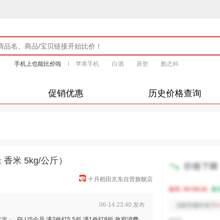
手机上也能比价啦
苹果手机
白酒
床垫
酷态科
促销优惠
历史价格查询
香米 5kg/公斤）
十月稻田京东自营旗舰店
06-14 23:40 发布
优惠：
PLUS会员 满2件打5.5折 满1件打9折 政府消费