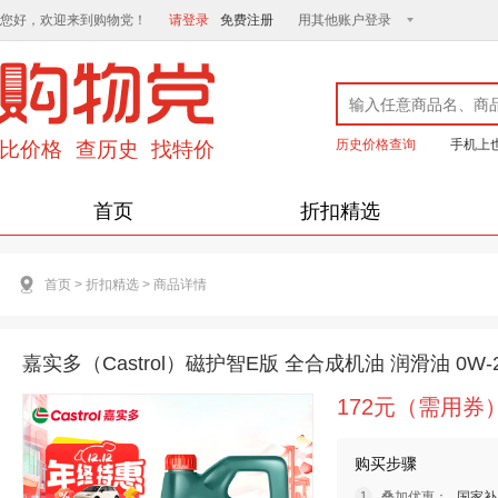
您好，欢迎来到购物党！
请登录
免费注册
用其他账户登录
历史价格查询
手机上
首页
折扣精选
首页
>
折扣精选
>
商品详情
嘉实多（Castrol）磁护智E版 全合成机油 润滑油 0W-2
172元（需用券
购买步骤
叠加优惠：
国家补