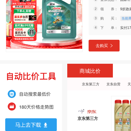
领 券：
9折政
购 买：
当前商
下 单：
实付1
去购买
商城比价
京东第三方
京东自营
天
京东第三方