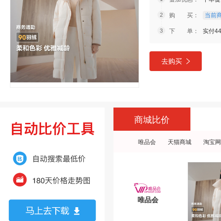
购 买：
当前商
下 单：
实付4
去购买
商城比价
唯品会
天猫商城
淘宝网
唯品会