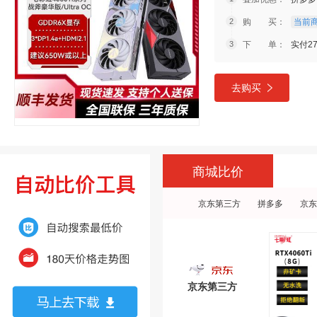
购 买：
当前商
下 单：
实付27
去购买
商城比价
京东第三方
拼多多
京东
京东第三方