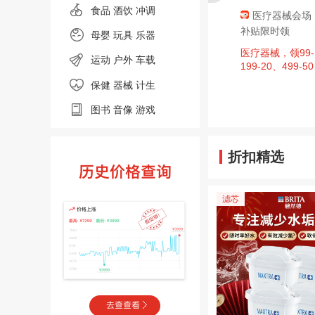
食品
酒饮 冲调
广东肇庆消费券，
京东超市 黑色星期
医疗器械会场
区域补贴至高9折，单
五 领满200-20元优惠
补贴限时领
母婴
玩具 乐器
件补贴500元封顶！
券×3张
促销活动、今日必买：
周四20点：京东超市
医疗器械，领99-
运动
户外
车载
7.21日广东肇庆消费券
黑色星期五 领满200-2
199-20、499-5
限时发放，区域补贴至
0元优惠券×3张（周四
99-150、1999-
保健 器械
计生
高9折，单件补贴500
20点可用）
值券
元封顶！
图书
音像
游戏
折扣精选
滤芯