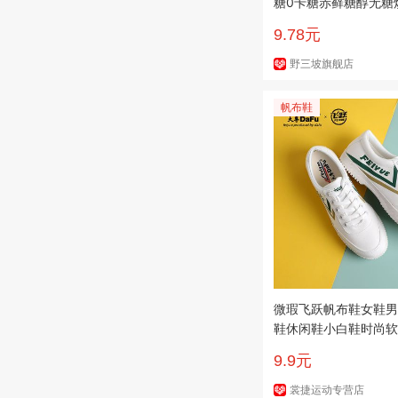
糖0卡糖赤藓糖醇无糖
糖粉优于木糖醇
9.78元
野三坡旗舰店
帆布鞋
微瑕飞跃帆布鞋女鞋男
鞋休闲鞋小白鞋时尚软
动鞋
9.9元
裳捷运动专营店