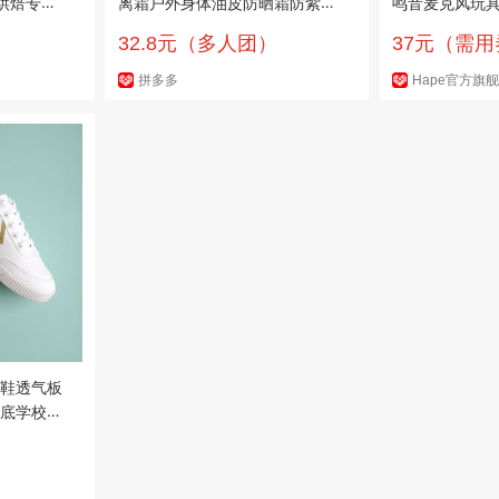
烘焙专用
离霜户外身体油皮防晒霜防紫外
鸣音麦克风玩
线SPF50+
益智早教玩具
32.8元（多人团）
37元（需
拼多多
Hape官方旗
鞋透气板
底学校运