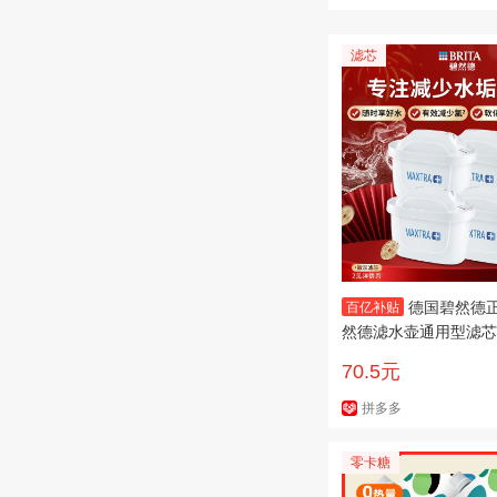
滤芯
德国碧然德
百亿补贴
然德滤水壶通用型滤芯
套组多批次
70.5元
拼多多
零卡糖