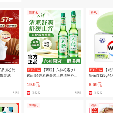
花露水
香皂
正品滤芯碧
【两瓶】六神花露水1
【威
百亿补贴
百亿补贴
散装滤芯
95ml经典原香舒缓止痒清凉舒
新保湿125g*
爽家用宿舍学生
康洗澡沐浴开
19.9元
8.69元
刚刚
拼多多
刚刚
拼多多
防晒乳
话筒