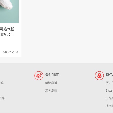
鞋透气板
底学校运
08-06 21:31
关注我们
特色
户端
新浪微博
历史
意见反馈
St
客户端
正品
海淘