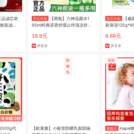
正品滤芯碧
【两瓶】六神花露水1
【威
百亿补贴
百亿补贴
散装滤芯
95ml经典原香舒缓止痒清凉舒
新保湿125g*
爽家用宿舍学生
康洗澡沐浴开
19.9元
8.69元
拼多多
拼多多
防
话筒
晒
乳
500g代
【欧莱雅】小银管防晒乳面部隔
Hap
旗舰店