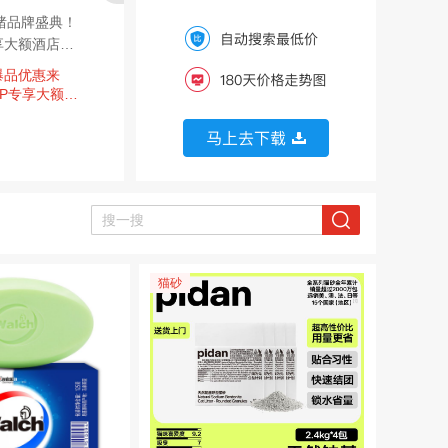
飞猪品牌盛典！
京东健康开门红，
京东 热门地区政府
专享大额酒店红
领1158元千元补贴！
消费券 每日领政府补
半
贴
减
爆品优惠来
京东健康开门红，领1
京东 政府消费券 新增
京
VIP专享大额酒
158元千元补贴！
四川/南宁/雅安茶叶/武
点
汉/上海浦东/萧山/云南
5
彩云/成都/南通家纺全
国通用消费券等
猫砂