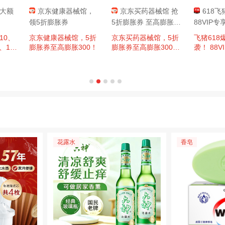
 大额
京东健康器械馆，
京东买药器械馆 抢
618
领5折膨胀券
5折膨胀券 至高膨胀30
88VIP
0元
包
10、
京东健康器械馆，5折
京东买药器械馆，5折
飞猪618
0、14
膨胀券至高膨胀300！
膨胀券至高膨胀300！
袭！ 88
200超
每日抽奖 万店补贴低
店红包
至5折
花露水
香皂