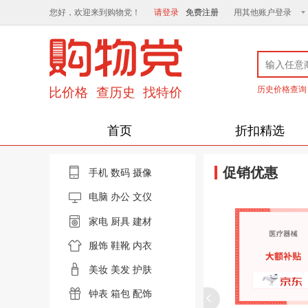
您好，欢迎来到购物党！
请登录
免费注册
用其他账户登录
历史价格查询
首页
折扣精选
促销优惠
手机
数码
摄像
电脑
办公 文仪
家电
厨具
建材
服饰
鞋靴
内衣
美妆
美发
护肤
钟表
箱包
配饰