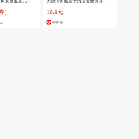
具男女孩宝宝儿童
大瓶清盈顺柔型清洁发丝芳香正
品开学军训宿舍推荐
用券）
16.9元
舰店
拼多多