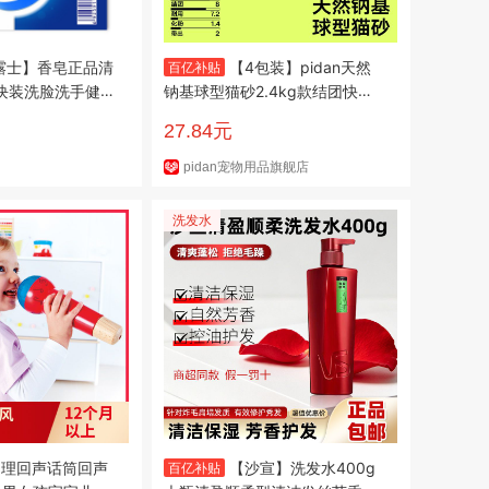
露士】香皂正品清
【4包装】pidan天然
百亿补贴
4块装洗脸洗手健
钠基球型猫砂2.4kg款结团快化
学宿舍
粉少好用膨润土
27.84元
pidan宠物用品旗舰店
洗发水
e物理回声话筒回声
【沙宣】洗发水400g
百亿补贴