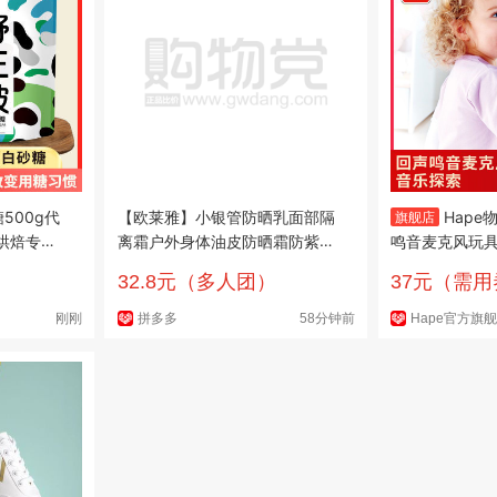
500g代
【欧莱雅】小银管防晒乳面部隔
Hap
旗舰店
烘焙专用
离霜户外身体油皮防晒霜防紫外
鸣音麦克风玩
线SPF50+
益智早教玩具
32.8元（多人团）
37元（需
刚刚
拼多多
58分钟前
Hape官方旗