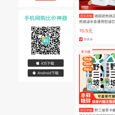
德国碧然德
百亿补贴
然德滤水壶通用型滤芯
套组多批次
70.5元
拼多多
零卡糖
野三坡零卡糖
百亿补贴