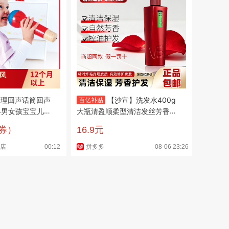
e物理回声话筒回声
【沙宣】洗发水400g
百亿补贴
具男女孩宝宝儿童
大瓶清盈顺柔型清洁发丝芳香正
品开学军训宿舍推荐
用券）
16.9元
舰店
00:12
拼多多
08-06 23:26