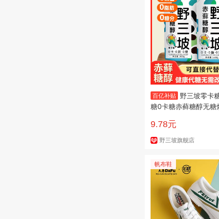
野三坡零卡糖
百亿补贴
糖0卡糖赤藓糖醇无糖
糖粉优于木糖醇
9.78元
野三坡旗舰店
帆布鞋