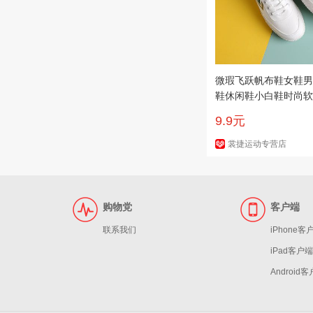
微瑕飞跃帆布鞋女鞋男
鞋休闲鞋小白鞋时尚软
动鞋
9.9元
裳捷运动专营店
购物党
客户端
联系我们
iPhone客
iPad客户端
Android