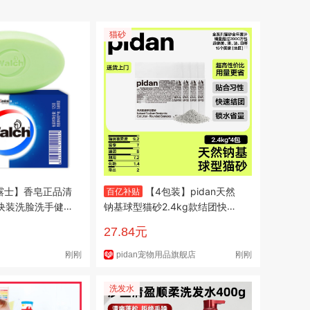
猫砂
露士】香皂正品清
【4包装】pidan天然
百亿补贴
4块装洗脸洗手健
钠基球型猫砂2.4kg款结团快化
学宿舍
粉少好用膨润土
27.84元
刚刚
pidan宠物用品旗舰店
刚刚
洗发水