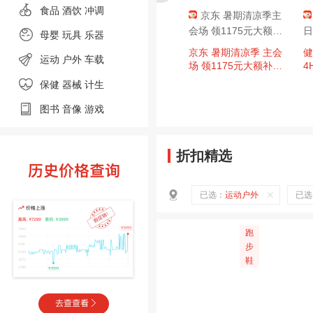
食品
酒饮 冲调
京东 暑期清凉季主
会场 领1175元大额补
日
母婴
玩具 乐器
贴 含1115元PLUS超
京东 暑期清凉季 主会
健
运动
户外
车载
级补贴
场 领1175元大额补贴
4
含1115元PLUS超级补
元
保健 器械
计生
贴；3期白条免息券等
图书
音像
游戏
折扣精选
已选：
运动户外
已选
跑
步
鞋