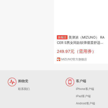
美津浓（MIZUNO） RA
旗舰店
CER S男女同款软弹缓震舒适耐
磨跑鞋 17/赛博银 37 (235mm)
249.97元（需用券）
MIZUNO官方旗舰店
购物党
客户端
联系我们
iPhone客户端
iPad客户端
Android客户端