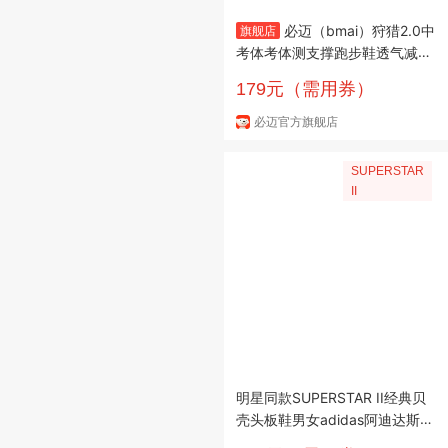
必迈（bmai）狩猎2.0中
旗舰店
考体考体测支撑跑步鞋透气减震
高弹竞速竞训专业训练鞋 冰雪白
179元（需用券）
36
必迈官方旗舰店
SUPERSTAR
II
明星同款SUPERSTAR II经典贝
壳头板鞋男女adidas阿迪达斯三
叶草