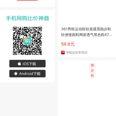
361男鞋运动鞋软底缓震跑步鞋
轻便慢跑鞋网面透气黑色鞋672
412242
59.8元
华阳运动专营店
跑
步
鞋