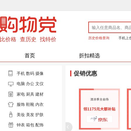
历史价格查询
手机上
首页
折扣精选
促销优惠
手机
数码
摄像
电脑
办公 文仪
家电
厨具
建材
服饰
鞋靴
内衣
美妆
美发
护肤
钟表
箱包
配饰