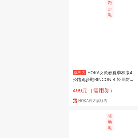
跑
步
鞋
HOKA女款春夏季林康4
旗舰店
公路跑步鞋RINCON 4 轻量防滑
耐磨缓震舒适 香草色/桦树色 3
499元（需用券）
8.5
HOKA官方旗舰店
运
动
鞋