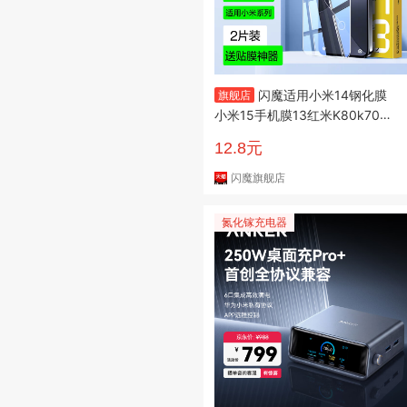
闪魔适用小米14钢化膜
旗舰店
小米15手机膜13红米K80k70保
护17promaxK90K60k50至尊
12.8元
版k40xiaomi玻璃8/9蓝光17T贴
全屏
闪魔旗舰店
氮化镓充电器