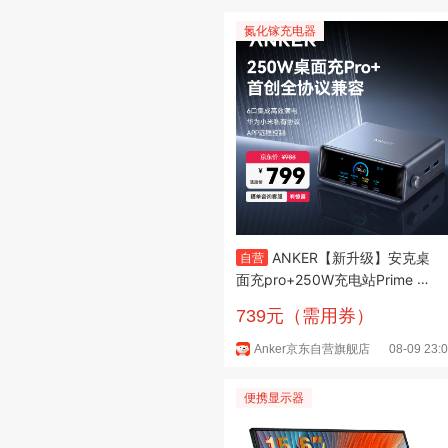
氮化镓充电器
ANKER【新升级】安克桌
自营
面充pro+250W充电站Prime 氮
化镓充电器type-c快充适用ipho
739元（需用券）
ne苹果华为小米笔记本
Anker京东自营旗舰店
08-09 23:
便携显示器