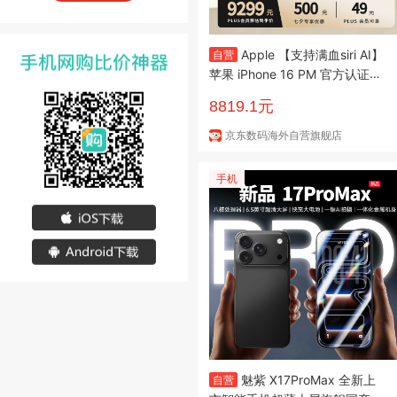
Apple 【支持满血siri AI】
自营
苹果 iPhone 16 PM 官方认证良
品 CPO 礼物 双实体SIM卡 港版
8819.1元
白色 512G
京东数码海外自营旗舰店
手机
魅紫 X17ProMax 全新上
自营