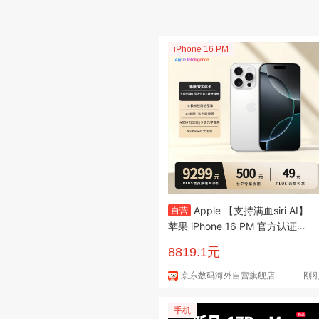
iPhone 16 PM
Apple 【支持满血siri AI】
自营
苹果 iPhone 16 PM 官方认证良
品 CPO 礼物 双实体SIM卡 港版
8819.1元
白色 512G
京东数码海外自营旗舰店
刚
手机