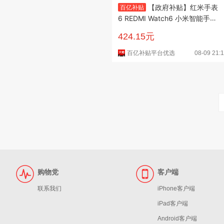
【政府补贴】红米手表
百亿补贴
6 REDMI Watch6 小米智能手表
运动跑步长续航蓝牙通话血氧心
424.15元
率高清大屏红米手表5升级款
百亿补贴平台优选
08-09 21:1
购物党
客户端
联系我们
iPhone客户端
iPad客户端
Android客户端