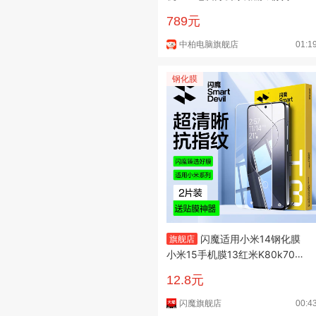
MD锐龙R5-3500U商用DIY便携
789元
mini机箱小型主机台式机电脑 准
系统（无内存硬盘系统）
中柏电脑旗舰店
01:1
钢化膜
闪魔适用小米14钢化膜
旗舰店
小米15手机膜13红米K80k70保
护17promaxK90K60k50至尊
12.8元
版k40xiaomi玻璃8/9蓝光17T贴
全屏
闪魔旗舰店
00:4