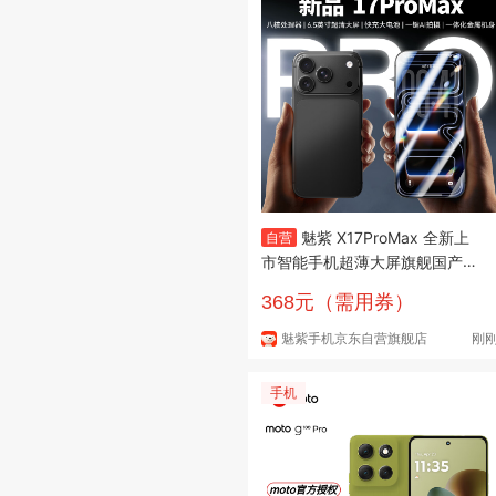
魅紫 X17ProMax 全新上
自营
市智能手机超薄大屏旗舰国产芯
512GB性价比老人机学生价便宜
368元（需用券）
全网通双卡 黑64G
魅紫手机京东自营旗舰店
刚
手机