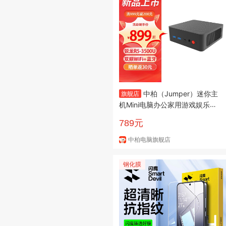
中柏（Jumper）迷你主
旗舰店
机Mini电脑办公家用游戏娱乐A
MD锐龙R5-3500U商用DIY便携
789元
mini机箱小型主机台式机电脑 准
系统（无内存硬盘系统）
中柏电脑旗舰店
钢化膜