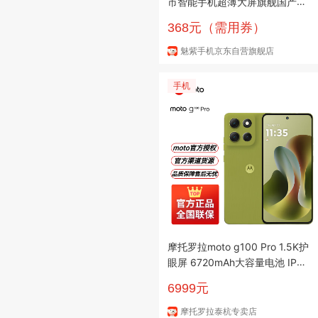
市智能手机超薄大屏旗舰国产芯
512GB性价比老人机学生价便宜
368元（需用券）
全网通双卡 黑64G
魅紫手机京东自营旗舰店
手机
摩托罗拉moto g100 Pro 1.5K护
眼屏 6720mAh大容量电池 IP68
防水 全功能NFC 5GAI手机 苔原
6999元
青12+256
摩托罗拉泰杭专卖店