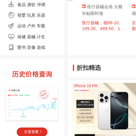
食品
酒饮 冲调
肇庆消费券，
京东超市 黑色星期
医疗器械会场 大额
至高9折，单
五 领满200-20元优惠
补贴限时领
领
母婴
玩具 乐器
00元封顶！
券×3张
、今日必买：
周四20点：京东超市
医疗器械，领99-10、
京
运动
户外
车载
日广东肇庆消费券
黑色星期五 领满200-2
199-20、499-50、14
膨
，区域补贴至
0元优惠券×3张（周四
99-150、1999-200超
保健 器械
计生
单件补贴500
20点可用）
值券
图书
音像
游戏
折扣精选
iPhone 16 PM