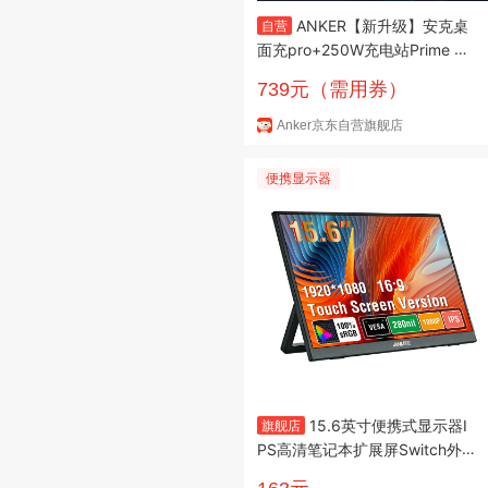
ANKER【新升级】安克桌
自营
面充pro+250W充电站Prime 氮
化镓充电器type-c快充适用ipho
739元（需用券）
ne苹果华为小米笔记本
Anker京东自营旗舰店
便携显示器
15.6英寸便携式显示器I
旗舰店
PS高清笔记本扩展屏Switch外
接副屏14