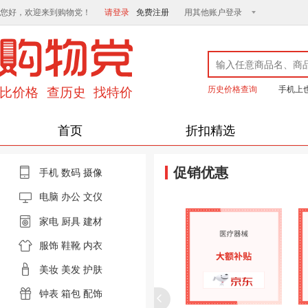
您好，欢迎来到购物党！
请登录
免费注册
用其他账户登录
历史价格查询
手机上
首页
折扣精选
促销优惠
手机
数码
摄像
电脑
办公 文仪
家电
厨具
建材
服饰
鞋靴
内衣
美妆
美发
护肤
钟表
箱包
配饰